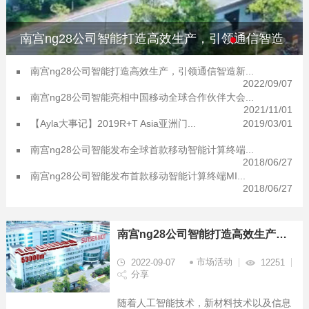
南宫ng28公司智能打造高效生产，引领通信智造
新未来
南宫ng28公司智能打造高效生产，引领通信智造新...
2022/09/07
南宫ng28公司智能亮相中国移动全球合作伙伴大会...
2021/11/01
【Ayla大事记】2019R+T Asia亚洲门...
2019/03/01
南宫ng28公司智能发布全球首款移动智能计算终端...
2018/06/27
南宫ng28公司智能发布首款移动智能计算终端MI...
2018/06/27
南宫ng28公司智能打造高效生产，引领通信智造新未来
市场活动
2022-09-07
12251
分享
随着人工智能技术，新材料技术以及信息