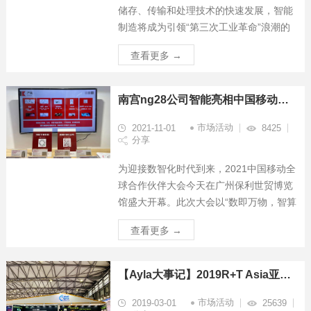
储存、传输和处理技术的快速发展，智能
制造将成为引领“第三次工业革命”浪潮的
核心动力，未来世界工业发展领域的主导
查看更多 →
产业。
南宫ng28公司智能亮相中国移动全球合作伙伴大会｜勾绘智算新版图、共启数智新未来！
市场活动
2021-11-01
8425
分享
为迎接数智化时代到来，2021中国移动全
球合作伙伴大会今天在广州保利世贸博览
馆盛大开幕。此次大会以“数即万物，智算
未来”为主题，包括论坛、展览、签约、系
查看更多 →
列专题活动等众多环节，将全面诠释数智
化转型战略。
【Ayla大事记】2019R+T Asia亚洲门窗遮阳展，南宫ng28公司艾拉首亮相并作新产品预发布！
市场活动
2019-03-01
25639