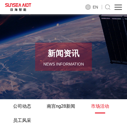
EN
新闻资讯
NEWS INFORMATION
公司动态
南宫ng28新闻
市场活动
员工风采